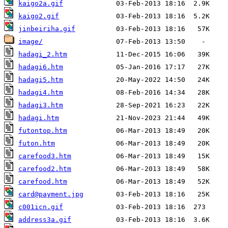
kaigo2a.gif
kaigo2.gif
jinbeiriha.gif
image/
hadagi_2.htm
hadagi6.htm
hadagi5.htm
hadagi4.htm
hadagi3.htm
hadagi.htm
futontop.htm
futon.htm
carefood3.htm
carefood2.htm
carefood.htm
card@payment.jpg
c001icn.gif
address3a.gif