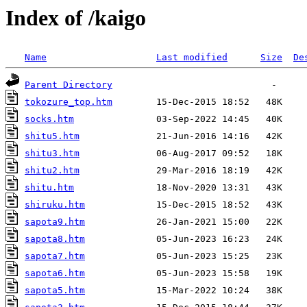
Index of /kaigo
Name
Last modified
Size
De
Parent Directory
tokozure_top.htm
socks.htm
shitu5.htm
shitu3.htm
shitu2.htm
shitu.htm
shiruku.htm
sapota9.htm
sapota8.htm
sapota7.htm
sapota6.htm
sapota5.htm