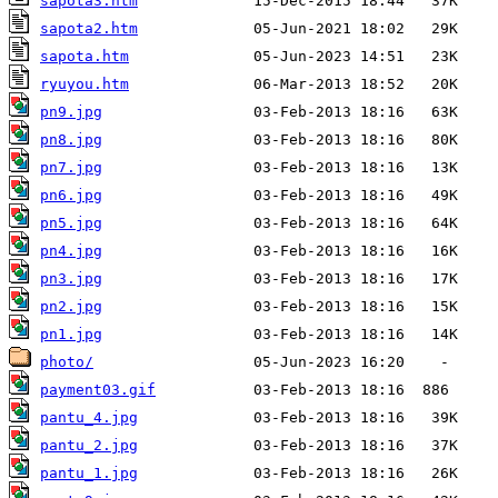
sapota3.htm
sapota2.htm
sapota.htm
ryuyou.htm
pn9.jpg
pn8.jpg
pn7.jpg
pn6.jpg
pn5.jpg
pn4.jpg
pn3.jpg
pn2.jpg
pn1.jpg
photo/
payment03.gif
pantu_4.jpg
pantu_2.jpg
pantu_1.jpg