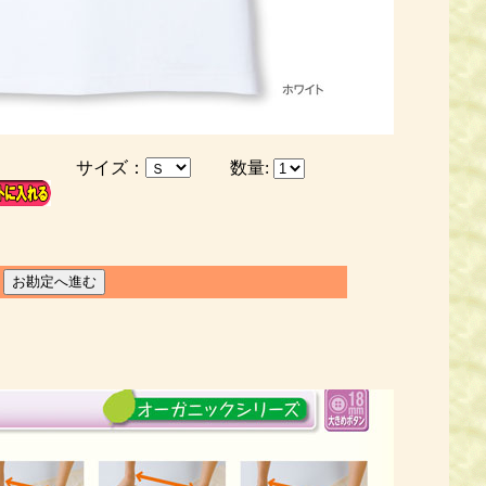
イズ：
数量: