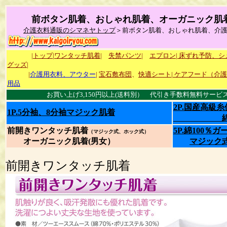
前ボタン肌着、おしゃれ肌着、オーガニック肌
介護衣料通販のシマネヤトップ
＞前ボタン肌着、おしゃれ肌着、介
|トップ|
ワンタッチ肌着|
失禁パンツ|
エプロン|
床ずれ予防、シ
グッズ|
|
介護用衣料、アウター
|
宝石敷布団
、
快適シート
|
ケアフード（介護
用品
お買い上げ3,150円以上(送料別） 代引き手数料無料サービス 
2P.国産高級
1P.5分袖、8分袖マジック肌着
綿100
前開きワンタッチ肌着
5P.綿100％
（マジック式、ホック式）
オーガニック肌着(男女）
マジック
前開きワンタッチ肌着