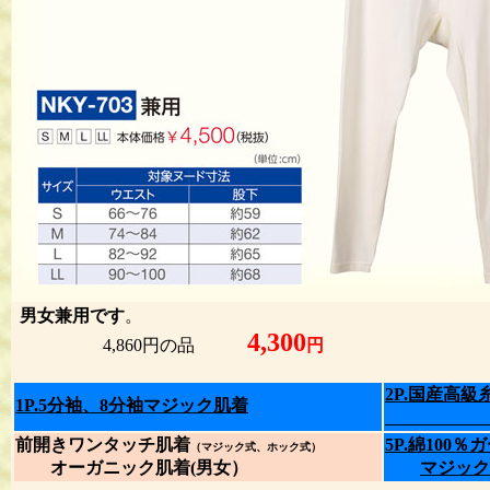
男女兼用です
。
4,300
4,860円の品
円
サ
2P.国産高
1P.5分袖、8分袖マジック肌着
綿100
前開きワンタッチ肌着
5P.綿100
（マジック式、ホック式）
オーガニック肌着(男女）
マジック