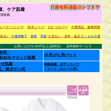
着、ケア肌着
護用肌着
ューズ|
パジャマ|
防水シーツ|
おむつカバー|
介護用品、健康関連
食品）|
介護用靴下
、
雑貨
、
消臭
|
お支払い・送料・返品
|
エンゼル介護
お買い上げ10,500円以上(送料別） 送料無料サービス
糸使用
3P.乳がん用パット
％マジック肌着
ガーゼ肌着
特殊肌着、ボディスーツ
式、前ボタン式
Ｔスーツ（ロンパス型）