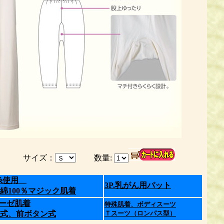
イズ：
数量:
級糸使用
3P.乳がん用パット
％マジック肌着
％ガーゼ肌着
特殊肌着、ボディスーツ
式、前ボタン式
Ｔスーツ（ロンパス型）