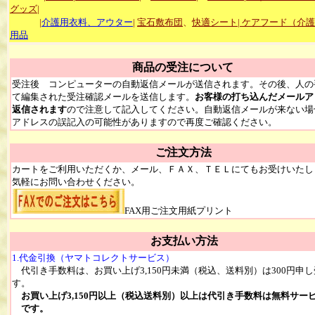
グッズ|
|
介護用衣料、アウター
|
宝石敷布団
、
快適シート
|
ケアフード（介護
用品
商品の受注について
受注後 コンピューターの自動返信メールが送信されます。その後、人の
て編集された受注確認メールを送信します。
お客様の打ち込んだメールア
返信されます
ので注意して記入してください。自動返信メールが来ない場
アドレスの誤記入の可能性がありますので再度ご確認ください。
ご注文方法
カートをご利用いただくか、メール、ＦＡＸ、ＴＥＬにてもお受けいたし
気軽にお問い合わせください。
FAX用ご注文用紙プリント
お支払い方法
1.代金引換（ヤマトコレクトサービス）
代引き手数料は、お買い上げ3,150円未満（税込、送料別）は300円申
す。
お買い上げ3,150円以上（税込送料別）以上は代引き手数料は無料サー
です。