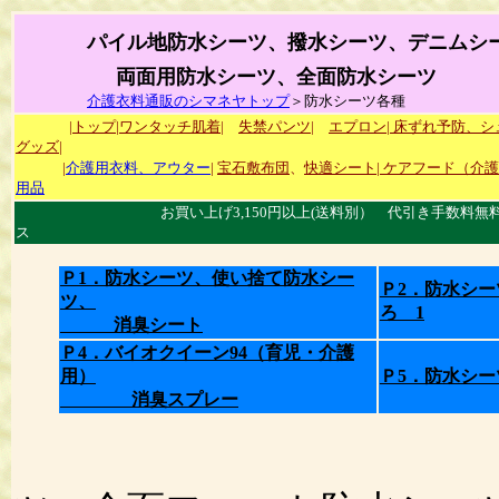
パイル地防水シーツ、撥水シーツ、デニムシ
両面用防水シーツ、全面防水シーツ
介護衣料通販のシマネヤトップ
＞防水シーツ各種
|トップ|
ワンタッチ肌着|
失禁パンツ|
エプロン|
床ずれ予防、シ
グッズ|
|
介護用衣料、アウター
|
宝石敷布団
、
快適シート
|
ケアフード（介護
用品
お買い上げ3,150円以上(送料別） 代引き手数料無料サービ
ス
Ｐ1．防水シーツ、使い捨て防水シー
Ｐ2．防水シー
ツ、
ろ 1
消臭シート
Ｐ4．バイオクイーン94（育児・介護
用）
Ｐ5．防水シ
消臭スプレー
防水シーツ