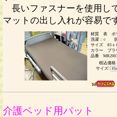
長いファスナーを使用して
マットの出し入れが容易で
材質 表 ポ
洗濯：○ 脱
サイズ 83ｘ1
カラー ブラ
品番 MR200
税込価
サイズ:
介護ベッド用パット