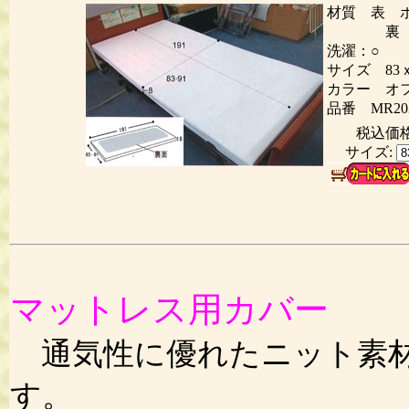
材質 表 
裏 ポリ
洗濯：○ 
サイズ 83ｘ
カラー オ
品番 MR20
税込価
サイズ:
マットレス用カバー
（
通気性に優れたニット素材
す。