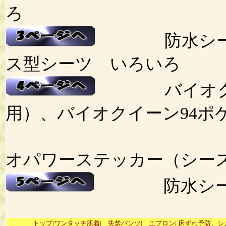
ろ
防水シーツ
ス型シーツ いろいろ
バイオクイー
用）、バイオクイーン94ポ
バ
オパワーステッカー（シー
防水シーツ 
|トップ|
ワンタッチ肌着|
失禁パンツ|
エプロン|
床ずれ予防、シ