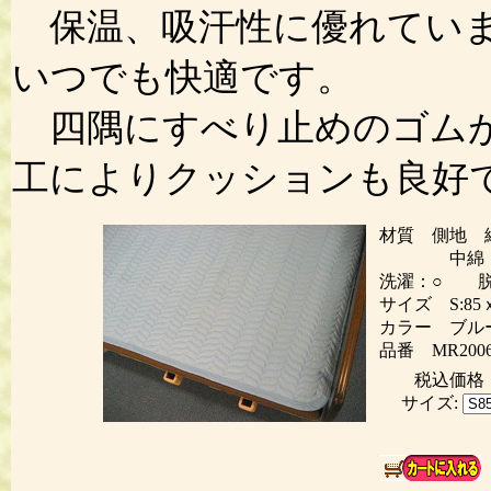
保温、吸汗性に優れていま
いつでも快適です。
四隅にすべり止めのゴムが
工によりクッションも良好
材質 側地 
中綿 ポリ
洗濯：○ 脱
サイズ S:85ｘ
カラー ブル
品番 MR200
税込価
サイズ: