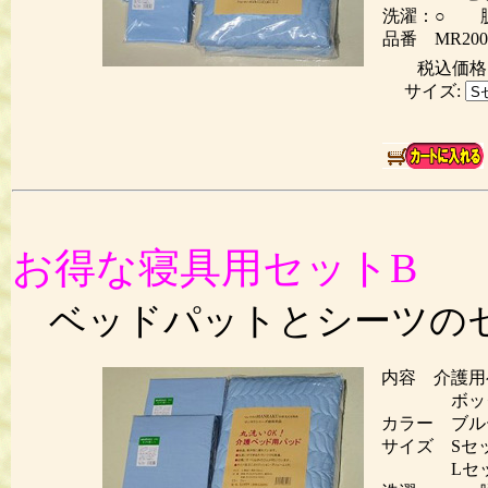
洗濯：○ 脱
品番 MR200
税込価
サイズ:
お得な寝具用セットB
ベッドパットとシーツの
内容 介護用
ボックス
カラー ブル
サイズ Sセッ
Lセット 