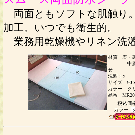
両面ともソフトな肌触り。
加工。いつでも衛生的。
業務用乾燥機やリネン洗濯
材質 表・
中層 ポ
せ
洗濯：○ 
サイズ 90ｘ
カラー ク
品番 MR20
税込価
カラー: