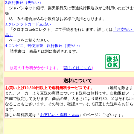
2.銀行振込（先払い）
ジャパンネット銀行、楽天銀行又は普通銀行振込みがご利用いただけま
振
込 みの場合振込み手数料はお客様ご負担となります。
3.クレジットカード支払い
「クロネコwebコレクト」にて手続きを行います。詳しくは
「お支払い
品」
ページをご覧ください。
4.コンビニ、郵便振替、銀行振込（後払い）
請求書は 商品とは別に郵送されます。
規定の手数料がかかります。（
詳しくはこちら
）
送料について
お買い上げ10,500円以上で送料無料サービスです。
（離島を除きま
また、メーカーより直送の商品についても送料は無料です。自動返信メー
料60で設定してあります。商品の量、大きさにより送料80、又はそれ以
なることもございます。その時は、確認メールにて訂正した送料をお知ら
ます。
詳しい送料設定は「
お支払い・送料・返品
」のページにございます。