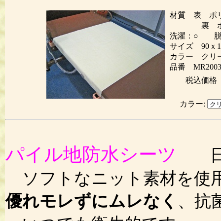
材質 表 ポリ
裏 ポリ
洗濯：○ 脱
サイズ 90ｘ1
カラー クリ
品番 MR200
税込価
カラー:
パイル地防水シーツ
日
ソフトなニット素材を使
優れモレずにムレなく
、抗