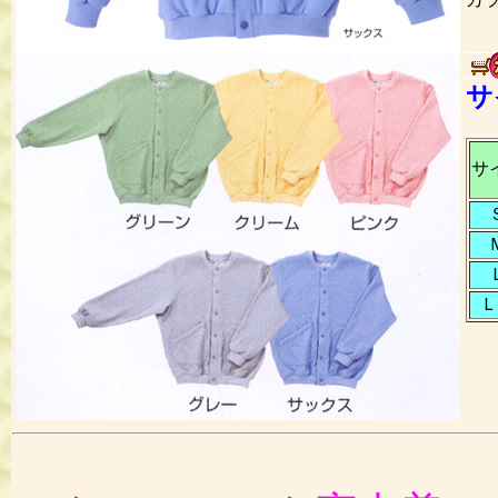
サ
51
サ
Ｌ