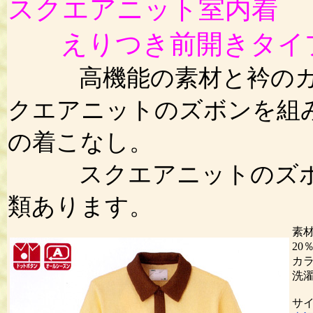
スクエアニット室内着
えりつき前開きタイ
高機能の素材と衿のカラ
クエアニットのズボンを組
の着こなし。
スクエアニットのズボン
類あります。
素
20
カ
洗濯
サ