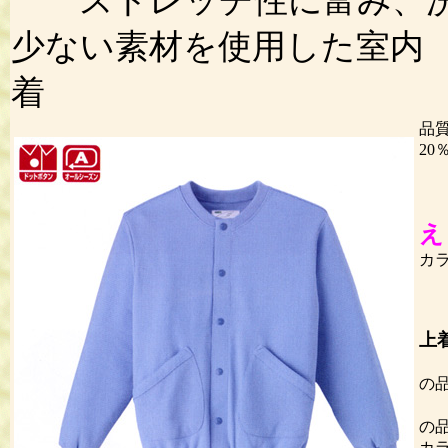
ストレッチ性に富み、洗
少ない素材を使用した室内
品
20
洗
え
カ
グ
上
Ｓ
の
の
カラ