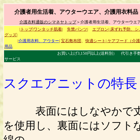
介護者用生活着、アウターウエア、介護用衣料品
介護衣料通販のシマネヤトップ
＞介護者用生活着、アウターウエ
|トップ|
ワンタッチ肌着|
失禁パンツ|
エプロン|
床ずれ予防、シ
グッズ|
|
介護用衣料、アウター
|
宝石敷布団
、
快適シート
|
ケアフード（介護
用品
お買い上げ3,150円以上(送料別） 代引き手数料無料サ
サービス
スクエアニットの特長
表面にはしなやかで丈夫
を使用し、裏面にはソフト
綿の