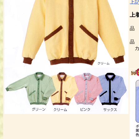
上
上
Ｓ
品
品
カ