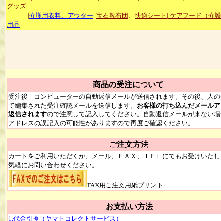
グッズ|
|
介護用衣料、アウター
|
宝石敷布団
、
快適シート
|
ケアフード（介護
用品
商品の受注について
受注後 コンピューターの自動返信メールが送信されます。その後、人の
て編集された受注確認メールを送信します。
お客様の打ち込んだメールア
返信されます
ので注意して記入してください。自動返信メールが来ない場
アドレスの誤記入の可能性がありますので再度ご確認ください。
ご注文方法
カートをご利用いただくか、メール、ＦＡＸ、ＴＥＬにてもお受けいたし
気軽にお問い合わせください。
FAX用ご注文用紙プリント
お支払い方法
1.代金引換（ヤマトコレクトサービス）