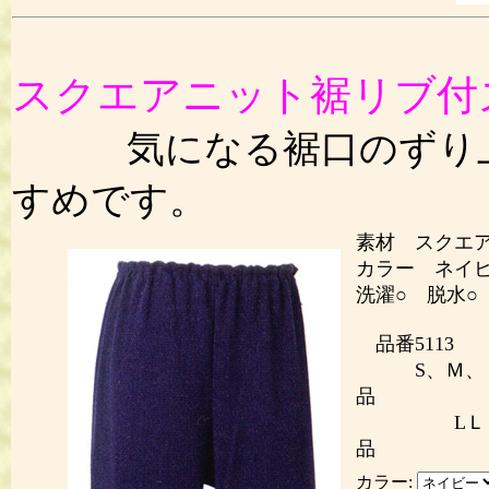
スクエアニット裾リブ
気になる裾口のずり上
すめです。
素材 スクエア
カラー ネイ
洗濯○ 脱水○
品番5113
S、Ｍ、
品
LＬ
品
カラー: