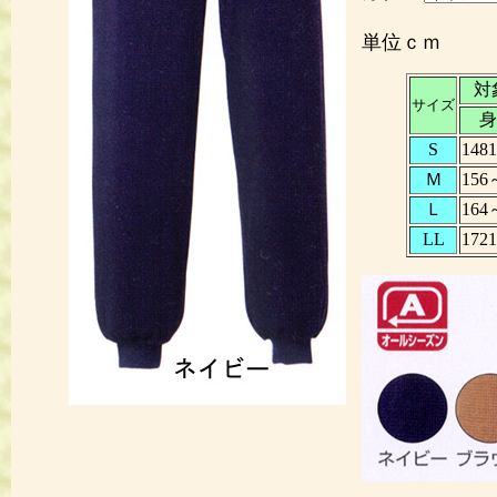
単位ｃｍ
対
サイズ
身
S
1481
Ｍ
156
Ｌ
164
LL
1721