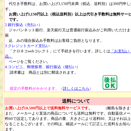
代引き手数料は、お買い上げ3,150円未満（税込、送料別）は300円申
す。
お買い上げ3,150円以上（税込送料別）以上は代引き手数料は無料サー
です。
2.銀行振込（先払い）
ジャパンネット銀行、楽天銀行又は普通銀行振込みがご利用いただけま
振
込 みの場合振込み手数料はお客様ご負担となります。
3.クレジットカード支払い
「クロネコwebコレクト」にて手続きを行います。詳しくは
「お支払い
品」
ページをご覧ください。
4.コンビニ、郵便振替、銀行振込（後払い）
請求書は 商品とは別に郵送されます。
規定の手数料がかかります。（
詳しくはこちら
）
送料について
お買い上げ10,500円以上で送料無料サービスです。
（離島を除きま
また、メーカーより直送の商品についても送料は無料です。自動返信メー
料60で設定してあります。商品の量、大きさにより送料80、又はそれ以
なることもございます。その時は、確認メールにて訂正した送料をお知ら
ます。