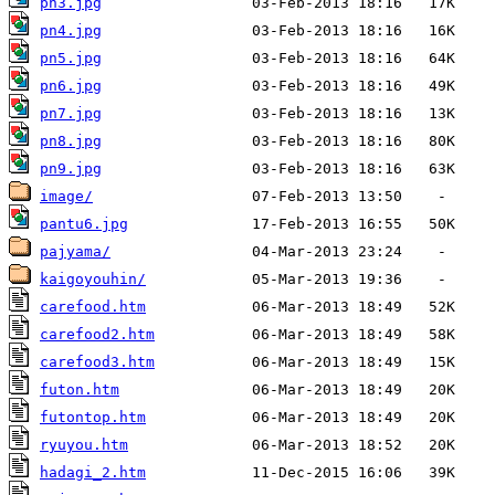
pn3.jpg
pn4.jpg
pn5.jpg
pn6.jpg
pn7.jpg
pn8.jpg
pn9.jpg
image/
pantu6.jpg
pajyama/
kaigoyouhin/
carefood.htm
carefood2.htm
carefood3.htm
futon.htm
futontop.htm
ryuyou.htm
hadagi_2.htm