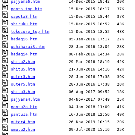
pajyama6.htm
pants_top.htm
sapota3.htm
shiruku.htm
tokozure_top.htm
hadagi6.htm
oshiharai3.htm
hadagi4.htm
shitu2.htm
shitu5.htm
outer3.htm
outer5.htm
shitu3.htm
pajyama4.htm
pantu2a.htm
pantu1a.htm
outer4.htm
omutu2.htm