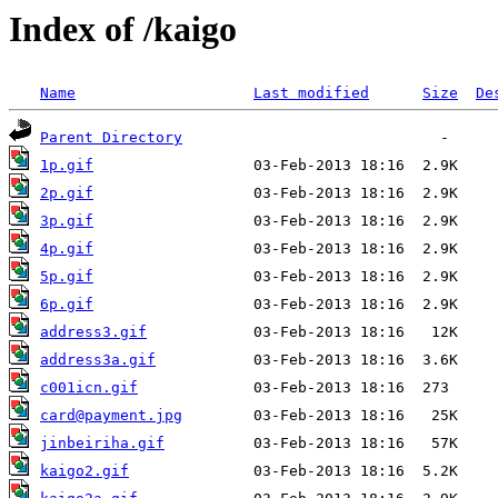
Index of /kaigo
Name
Last modified
Size
De
Parent Directory
1p.gif
2p.gif
3p.gif
4p.gif
5p.gif
6p.gif
address3.gif
address3a.gif
c001icn.gif
card@payment.jpg
jinbeiriha.gif
kaigo2.gif