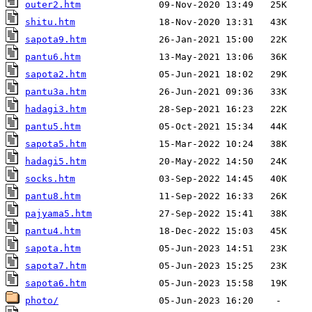
outer2.htm
shitu.htm
sapota9.htm
pantu6.htm
sapota2.htm
pantu3a.htm
hadagi3.htm
pantu5.htm
sapota5.htm
hadagi5.htm
socks.htm
pantu8.htm
pajyama5.htm
pantu4.htm
sapota.htm
sapota7.htm
sapota6.htm
photo/